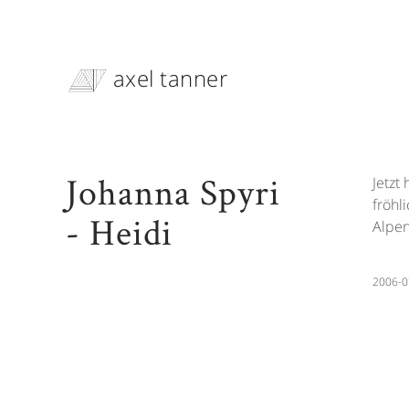
axel tanner
Johanna Spyri
Jetzt
fröhl
- Heidi
Alpen
2006-